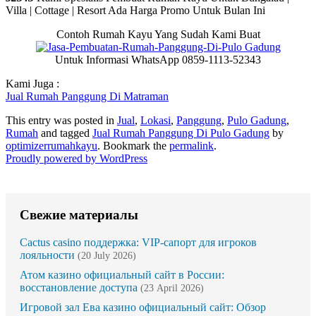
Villa | Cottage | Resort Ada Harga Promo Untuk Bulan Ini
Contoh Rumah Kayu Yang Sudah Kami Buat
Untuk Informasi WhatsApp 0859-1113-52343
Kami Juga :
Jual Rumah Panggung Di Matraman
This entry was posted in
Jual
,
Lokasi
,
Panggung
,
Pulo Gadung
,
Rumah
and tagged
Jual Rumah Panggung Di Pulo Gadung
by
optimizerrumahkayu
. Bookmark the
permalink
.
Proudly powered by WordPress
Свежие материалы
Cactus casino поддержка: VIP-сапорт для игроков
лояльности
(20 July 2026)
Атом казино официальный сайт в России:
восстановление доступа
(23 April 2026)
Игровой зал Ева казино официальный сайт: Обзор