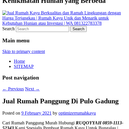
Kenikmatan Hunian yang Berbeda
Search
Main menu
Skip to primary content
Home
SITEMAP
Post navigation
←
Previous
Next
→
Jual Rumah Panggung Di Pulo Gadung
Posted on
9 February 2021
by
optimizerrumahkayu
Cari Rumah Panggung Murah Hubungi
RUQOYYAH 0859-1113-
52343
Kami Spesialis Pembuat Rumah Kayu Untuk Bungalau |