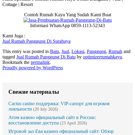
Cottage | Resort
Contoh Rumah Kayu Yang Sudah Kami Buat
Informasi WhatsApp 0859-1113-52343
Kami Juga :
Jual Rumah Panggung Di Surabaya
This entry was posted in
Batu
,
Jual
,
Lokasi
,
Panggung
,
Rumah
and
tagged
Jual Rumah Panggung Di Batu
by
optimizerrumahkayu
.
Bookmark the
permalink
.
Proudly powered by WordPress
Свежие материалы
Cactus casino поддержка: VIP-сапорт для игроков
лояльности
(20 July 2026)
Атом казино официальный сайт в России:
восстановление доступа
(23 April 2026)
Игровой зал Ева казино официальный сайт: Обзор