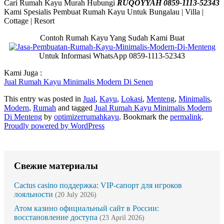
Cari Rumah Kayu Murah Hubungi
RUQOYYAH 0859-1113-52343
Kami Spesialis Pembuat Rumah Kayu Untuk Bungalau | Villa |
Cottage | Resort
Contoh Rumah Kayu Yang Sudah Kami Buat
Untuk Informasi WhatsApp 0859-1113-52343
Kami Juga :
Jual Rumah Kayu Minimalis Modern Di Senen
This entry was posted in
Jual
,
Kayu
,
Lokasi
,
Menteng
,
Minimalis
,
Modern
,
Rumah
and tagged
Jual Rumah Kayu Minimalis Modern
Di Menteng
by
optimizerrumahkayu
. Bookmark the
permalink
.
Proudly powered by WordPress
Свежие материалы
Cactus casino поддержка: VIP-сапорт для игроков
лояльности
(20 July 2026)
Атом казино официальный сайт в России:
восстановление доступа
(23 April 2026)