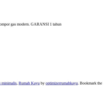
 kompor gas modern. GARANSI 1 tahun
u minimalis
,
Rumah Kayu
by
optimizerrumahkayu
. Bookmark the