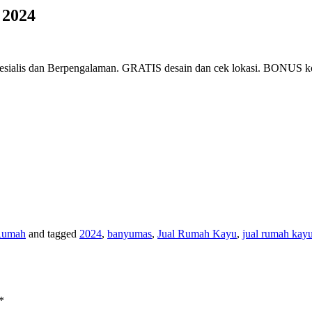
 2024
sialis dan Berpengalaman. GRATIS desain dan cek lokasi. BONUS
Rumah
and tagged
2024
,
banyumas
,
Jual Rumah Kayu
,
jual rumah kay
*