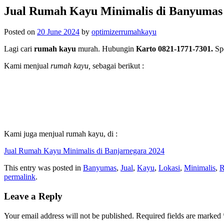
Jual Rumah Kayu Minimalis di Banyumas
Posted on
20 June 2024
by
optimizerrumahkayu
Lagi cari
rumah kayu
murah. Hubungin
Karto 0821-1771-7301.
Spe
Kami menjual
rumah kayu,
sebagai berikut :
Kami juga menjual rumah kayu, di :
Jual Rumah Kayu Minimalis di Banjarnegara 2024
This entry was posted in
Banyumas
,
Jual
,
Kayu
,
Lokasi
,
Minimalis
,
permalink
.
Leave a Reply
Your email address will not be published.
Required fields are marked