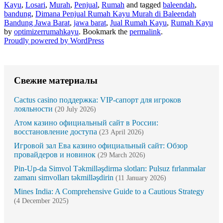
Kayu
,
Losari
,
Murah
,
Penjual
,
Rumah
and tagged
baleendah
,
bandung
,
Dimana Penjual Rumah Kayu Murah di Baleendah
Bandung Jawa Barat
,
jawa barat
,
Jual Rumah Kayu
,
Rumah Kayu
by
optimizerrumahkayu
. Bookmark the
permalink
.
Proudly powered by WordPress
Свежие материалы
Cactus casino поддержка: VIP-сапорт для игроков
лояльности
(20 July 2026)
Атом казино официальный сайт в России:
восстановление доступа
(23 April 2026)
Игровой зал Ева казино официальный сайт: Обзор
провайдеров и новинок
(29 March 2026)
Pin-Up-da Simvol Təkmilləşdirmə slotları: Pulsuz fırlanmalar
zamanı simvolları təkmilləşdirin
(11 January 2026)
Mines India: A Comprehensive Guide to a Cautious Strategy
(4 December 2025)