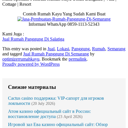
Cottage | Resort
Contoh Rumah Kayu Yang Sudah Kami Buat
Informasi WhatsApp 0859-1113-52343
Kami Juga :
Jual Rumah Panggung Di Salatiga
This entry was posted in
Jual
,
Lokasi
,
Panggung
,
Rumah
,
Semarang
and tagged
Jual Rumah Panggung Di Semarang
by
optimizerrumahkayu
. Bookmark the
permalink
.
Proudly powered by WordPress
Свежие материалы
Cactus casino поддержка: VIP-сапорт для игроков
лояльности
(20 July 2026)
Атом казино официальный сайт в России:
восстановление доступа
(23 April 2026)
Игровой зал Ева казино официальный сайт: Обзор