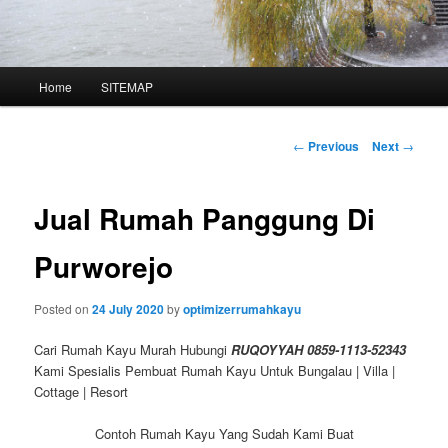
Main
Home
SITEMAP
Skip
menu
to
Post
←
Previous
Next
→
navigation
primary
Jual Rumah Panggung Di
content
Purworejo
Posted on
24 July 2020
by
optimizerrumahkayu
Cari Rumah Kayu Murah Hubungi
RUQOYYAH 0859-1113-52343
Kami Spesialis Pembuat Rumah Kayu Untuk Bungalau | Villa |
Cottage | Resort
Contoh Rumah Kayu Yang Sudah Kami Buat