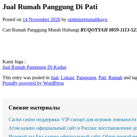
Jual Rumah Panggung Di Pati
Posted on
14 November 2020
by
optimizerrumahkayu
Cari Rumah Panggung Murah Hubungi
RUQOYYAH 0859-1113-52
Kami Juga :
Jual Rumah Panggung Di Kudus
This entry was posted in
Jual
,
Lokasi
,
Panggung
,
Pati
,
Rumah
and ta
Proudly powered by WordPress
Свежие материалы
Cactus casino поддержка: VIP-сапорт для игроков лояльности
Атом казино официальный сайт в России: восстановление д
Игровой зал Ева казино официальный сайт: Обзор провайде