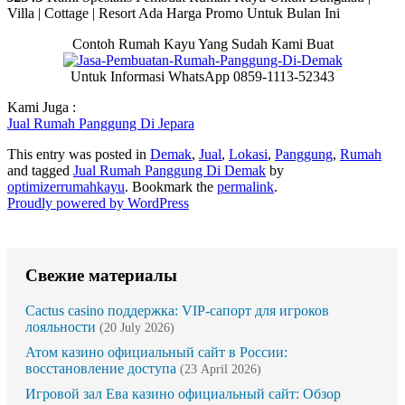
Villa | Cottage | Resort Ada Harga Promo Untuk Bulan Ini
Contoh Rumah Kayu Yang Sudah Kami Buat
Untuk Informasi WhatsApp 0859-1113-52343
Kami Juga :
Jual Rumah Panggung Di Jepara
This entry was posted in
Demak
,
Jual
,
Lokasi
,
Panggung
,
Rumah
and tagged
Jual Rumah Panggung Di Demak
by
optimizerrumahkayu
. Bookmark the
permalink
.
Proudly powered by WordPress
Свежие материалы
Cactus casino поддержка: VIP-сапорт для игроков
лояльности
(20 July 2026)
Атом казино официальный сайт в России:
восстановление доступа
(23 April 2026)
Игровой зал Ева казино официальный сайт: Обзор