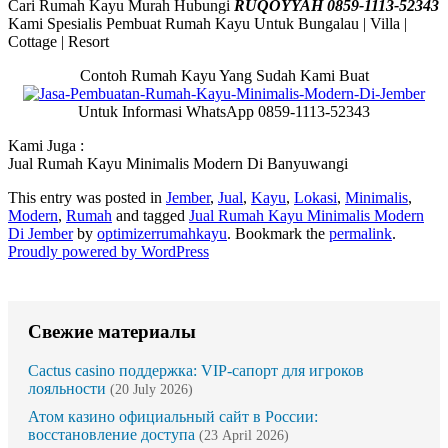
Cari Rumah Kayu Murah Hubungi
RUQOYYAH 0859-1113-52343
Kami Spesialis Pembuat Rumah Kayu Untuk Bungalau | Villa |
Cottage | Resort
Contoh Rumah Kayu Yang Sudah Kami Buat
Untuk Informasi WhatsApp 0859-1113-52343
Kami Juga :
Jual Rumah Kayu Minimalis Modern Di Banyuwangi
This entry was posted in
Jember
,
Jual
,
Kayu
,
Lokasi
,
Minimalis
,
Modern
,
Rumah
and tagged
Jual Rumah Kayu Minimalis Modern
Di Jember
by
optimizerrumahkayu
. Bookmark the
permalink
.
Proudly powered by WordPress
Свежие материалы
Cactus casino поддержка: VIP-сапорт для игроков
лояльности
(20 July 2026)
Атом казино официальный сайт в России:
восстановление доступа
(23 April 2026)