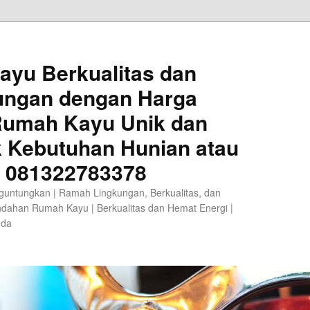
ayu Berkualitas dan
ungan dengan Harga
 Rumah Kayu Unik dan
k Kebutuhan Hunian atau
A 081322783378
guntungkan | Ramah Lingkungan, Berkualitas, dan
ndahan Rumah Kayu | Berkualitas dan Hemat Energi |
eda