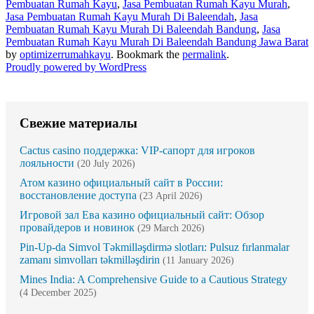
Pembuatan Rumah Kayu
,
Jasa Pembuatan Rumah Kayu Murah
,
Jasa Pembuatan Rumah Kayu Murah Di Baleendah
,
Jasa
Pembuatan Rumah Kayu Murah Di Baleendah Bandung
,
Jasa
Pembuatan Rumah Kayu Murah Di Baleendah Bandung Jawa Barat
by
optimizerrumahkayu
. Bookmark the
permalink
.
Proudly powered by WordPress
Свежие материалы
Cactus casino поддержка: VIP-сапорт для игроков
лояльности
(20 July 2026)
Атом казино официальный сайт в России:
восстановление доступа
(23 April 2026)
Игровой зал Ева казино официальный сайт: Обзор
провайдеров и новинок
(29 March 2026)
Pin-Up-da Simvol Təkmilləşdirmə slotları: Pulsuz fırlanmalar
zamanı simvolları təkmilləşdirin
(11 January 2026)
Mines India: A Comprehensive Guide to a Cautious Strategy
(4 December 2025)