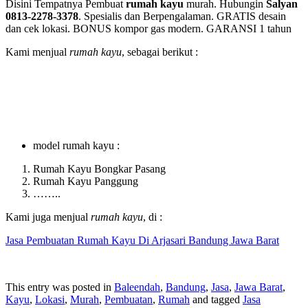
Disini Tempatnya Pembuat
rumah kayu
murah. Hubungin
Salyan
0813-2278-3378
. Spesialis dan Berpengalaman. GRATIS desain
dan cek lokasi. BONUS kompor gas modern. GARANSI 1 tahun
Kami menjual
rumah kayu
, sebagai berikut :
model rumah kayu :
Rumah Kayu Bongkar Pasang
Rumah Kayu Panggung
……..
Kami juga menjual
rumah kayu
, di :
Jasa Pembuatan Rumah Kayu Di Arjasari Bandung Jawa Barat
This entry was posted in
Baleendah
,
Bandung
,
Jasa
,
Jawa Barat
,
Kayu
,
Lokasi
,
Murah
,
Pembuatan
,
Rumah
and tagged
Jasa