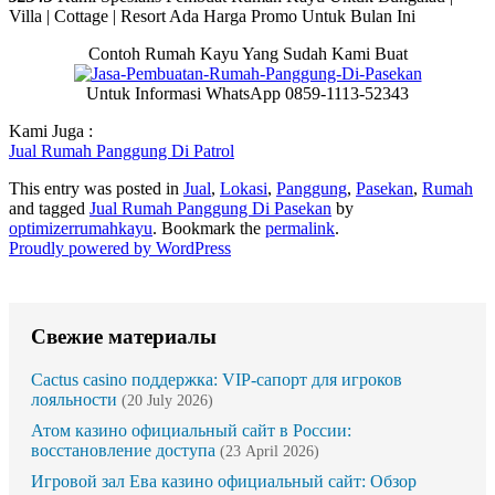
Villa | Cottage | Resort Ada Harga Promo Untuk Bulan Ini
Contoh Rumah Kayu Yang Sudah Kami Buat
Untuk Informasi WhatsApp 0859-1113-52343
Kami Juga :
Jual Rumah Panggung Di Patrol
This entry was posted in
Jual
,
Lokasi
,
Panggung
,
Pasekan
,
Rumah
and tagged
Jual Rumah Panggung Di Pasekan
by
optimizerrumahkayu
. Bookmark the
permalink
.
Proudly powered by WordPress
Свежие материалы
Cactus casino поддержка: VIP-сапорт для игроков
лояльности
(20 July 2026)
Атом казино официальный сайт в России:
восстановление доступа
(23 April 2026)
Игровой зал Ева казино официальный сайт: Обзор