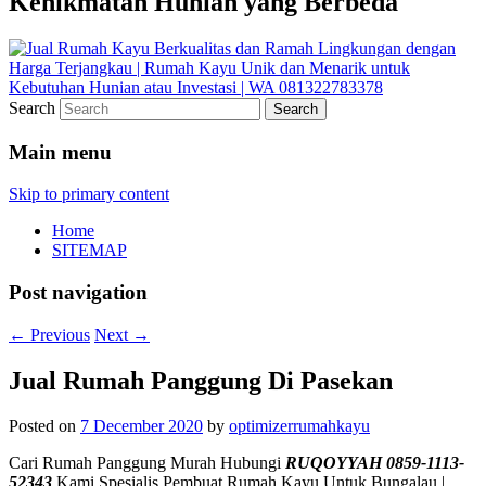
Kenikmatan Hunian yang Berbeda
Search
Main menu
Skip to primary content
Home
SITEMAP
Post navigation
←
Previous
Next
→
Jual Rumah Panggung Di Pasekan
Posted on
7 December 2020
by
optimizerrumahkayu
Cari Rumah Panggung Murah Hubungi
RUQOYYAH 0859-1113-
52343
Kami Spesialis Pembuat Rumah Kayu Untuk Bungalau |