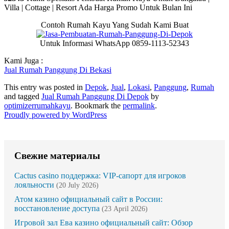
Villa | Cottage | Resort Ada Harga Promo Untuk Bulan Ini
Contoh Rumah Kayu Yang Sudah Kami Buat
Untuk Informasi WhatsApp 0859-1113-52343
Kami Juga :
Jual Rumah Panggung Di Bekasi
This entry was posted in
Depok
,
Jual
,
Lokasi
,
Panggung
,
Rumah
and tagged
Jual Rumah Panggung Di Depok
by
optimizerrumahkayu
. Bookmark the
permalink
.
Proudly powered by WordPress
Свежие материалы
Cactus casino поддержка: VIP-сапорт для игроков
лояльности
(20 July 2026)
Атом казино официальный сайт в России:
восстановление доступа
(23 April 2026)
Игровой зал Ева казино официальный сайт: Обзор