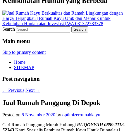
Kenikmatan Hunian yang Berbeda
Search
Main menu
Skip to primary content
Home
SITEMAP
Post navigation
←
Previous
Next
→
Jual Rumah Panggung Di Depok
Posted on
8 November 2020
by
optimizerrumahkayu
Cari Rumah Panggung Murah Hubungi
RUQOYYAH 0859-1113-
52343
Kami Spesialis Pembuat Rumah Kayu Untuk Bungalau |