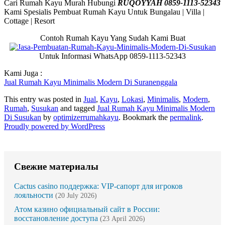
Cari Rumah Kayu Murah Hubungi
RUQOYYAH 0859-1113-52343
Kami Spesialis Pembuat Rumah Kayu Untuk Bungalau | Villa |
Cottage | Resort
Contoh Rumah Kayu Yang Sudah Kami Buat
Untuk Informasi WhatsApp 0859-1113-52343
Kami Juga :
Jual Rumah Kayu Minimalis Modern Di Suranenggala
This entry was posted in
Jual
,
Kayu
,
Lokasi
,
Minimalis
,
Modern
,
Rumah
,
Susukan
and tagged
Jual Rumah Kayu Minimalis Modern
Di Susukan
by
optimizerrumahkayu
. Bookmark the
permalink
.
Proudly powered by WordPress
Свежие материалы
Cactus casino поддержка: VIP-сапорт для игроков
лояльности
(20 July 2026)
Атом казино официальный сайт в России:
восстановление доступа
(23 April 2026)