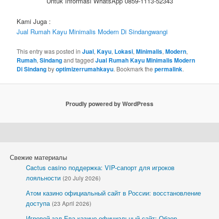
Untuk Informasi WhatsApp 0859-1113-52343
Kami Juga :
Jual Rumah Kayu Minimalis Modern Di Sindangwangi
This entry was posted in
Jual
,
Kayu
,
Lokasi
,
Minimalis
,
Modern
,
Rumah
,
Sindang
and tagged
Jual Rumah Kayu Minimalis Modern
Di Sindang
by
optimizerrumahkayu
. Bookmark the
permalink
.
Proudly powered by WordPress
Свежие материалы
Cactus casino поддержка: VIP-сапорт для игроков
лояльности
(20 July 2026)
Атом казино официальный сайт в России: восстановление
доступа
(23 April 2026)
Игровой зал Ева казино официальный сайт: Обзор