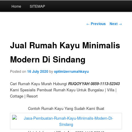
Main
Home
SITEMAP
Skip
menu
to
Post
←
Previous
Next
→
navigation
primary
Jual Rumah Kayu Minimalis
content
Modern Di Sindang
Posted on
16 July 2020
by
optimizerrumahkayu
Cari Rumah Kayu Murah Hubungi
RUQOYYAH 0859-1113-52343
Kami Spesialis Pembuat Rumah Kayu Untuk Bungalau | Villa |
Cottage | Resort
Contoh Rumah Kayu Yang Sudah Kami Buat