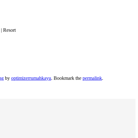
| Resort
ng
by
optimizerrumahkayu
. Bookmark the
permalink
.