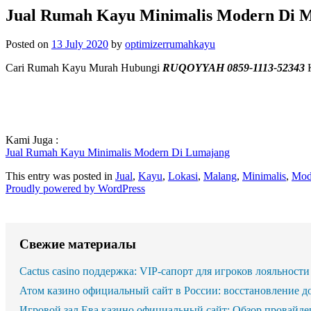
Jual Rumah Kayu Minimalis Modern Di 
Posted on
13 July 2020
by
optimizerrumahkayu
Cari Rumah Kayu Murah Hubungi
RUQOYYAH 0859-1113-52343
K
Kami Juga :
Jual Rumah Kayu Minimalis Modern Di Lumajang
This entry was posted in
Jual
,
Kayu
,
Lokasi
,
Malang
,
Minimalis
,
Mod
Proudly powered by WordPress
Свежие материалы
Cactus casino поддержка: VIP-сапорт для игроков лояльности
Атом казино официальный сайт в России: восстановление д
Игровой зал Ева казино официальный сайт: Обзор провайде