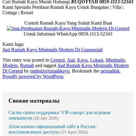
Cari Rumah Kayu Murah Hubungi
RUQOYYAH 0859-1113-52343
Kami Spesialis Pembuat Rumah Kayu Untuk Bungalau | Villa |
Cottage | Resort
Contoh Rumah Kayu Yang Sudah Kami Buat
Untuk Informasi WhatsApp 0859-1113-52343
Kami Juga:
Jual Rumah Kayu Minimalis Modern Di Gunungjati
This entry was posted in
Greged
,
Jual
,
Kayu
,
Lokasi
,
Minimalis
,
Modern
,
Rumah
and tagged
Jual Rumah Kayu Minimalis Modern
Di Greged
by
optimizerrumahkayu
. Bookmark the
permalink
.
Proudly powered by WordPress
Свежие материалы
Cactus casino поддержка: VIP-сапорт для игроков
лояльности
(20 July 2026)
Атом казино официальный сайт в России:
восстановление доступа
(23 April 2026)