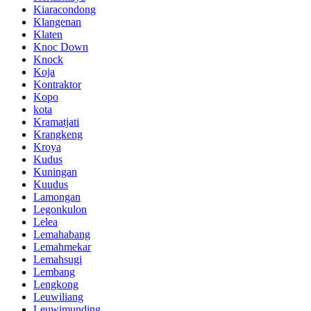
Kiaracondong
Klangenan
Klaten
Knoc Down
Knock
Koja
Kontraktor
Kopo
kota
Kramatjati
Krangkeng
Kroya
Kudus
Kuningan
Kuudus
Lamongan
Legonkulon
Lelea
Lemahabang
Lemahmekar
Lemahsugi
Lembang
Lengkong
Leuwiliang
Leuwimunding