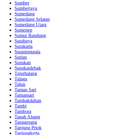
Sumber
Sumberjaya
Sumedang
Sumedang Selatan
Sumedang Utara
Sumenep
Sumur Bandung
Surabaya
Surakarta
Suranenggala
Surian
Susukan
Susukanlebak
Tajurhalang
Talaga
Talun
Taman Sari
Tamansari
Tambakdahan
Tambi
Tambora
Tanah Abang
Tanggerang
Tanjung Priok
Tanjungkerta