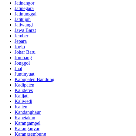
Jatinangor
Jatinegara
Jatinunggal
Jatitujuh
Jatiwangi
Jawa Barat
Jember
Jepara
Joglo
Johar Baru
Jombang
Jonggol
Jual
Juntinyuat
Kabupaten Bandung
Kadipaten
Kalideres
Kalijati
Kaliwedi
Kalten
Kandanghaur
Kapetakan
Karangampel
Karanganyar
Karangsembung