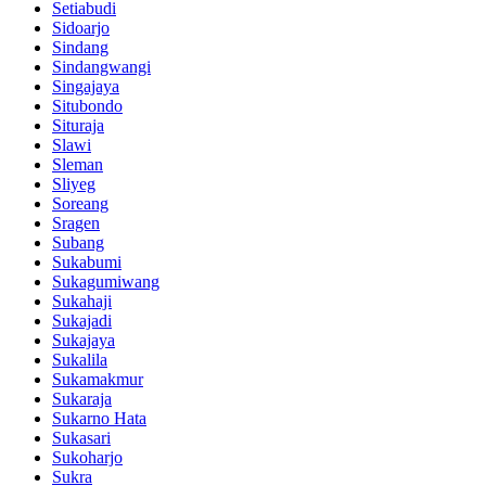
Setiabudi
Sidoarjo
Sindang
Sindangwangi
Singajaya
Situbondo
Situraja
Slawi
Sleman
Sliyeg
Soreang
Sragen
Subang
Sukabumi
Sukagumiwang
Sukahaji
Sukajadi
Sukajaya
Sukalila
Sukamakmur
Sukaraja
Sukarno Hata
Sukasari
Sukoharjo
Sukra