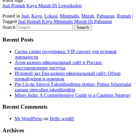
Kami Juga :
Jual Rumah Kayu Murah Di Legonkulon
Posted in
Jual
,
Kayu
,
Lokasi
,
Minimalis
,
Murah
,
Pabuaran
,
Rumah
|
Tagged
Jual Rumah Kayu Minimalis Murah Di Pabuaran
Search
Recent Posts
Cactus casino поддержка: VIP-сапорт для игроков
лояльности
Атом казино официальный сайт в России:
восстановление доступа
Игровой зал Ева казино официальный сайт: Обзор
провайдеров и новинок
Pin-Up-da Simvol Təkmilləşdirmə slotları: Pulsuz fırlanmalar
zamanı simvolları təkmilləşdirin
Mines India: A Comprehensive Guide to a Cautious Strategy
Recent Comments
Mr WordPress
on
Hello world!
Archives