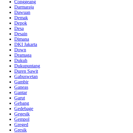
Conggeang
Darmaraja
Dawuan
Demak
Depok
Desa
Desain
Dimana
DKI Jakarta
Down
Dramaga
Dukuh
Dukupuntang
Duren Sawit
Gabuswetan
Gambir
Ganeas
Gantar
Garut
Gebang
Gedebage
Gegesik
Gempol
Greged
Gresik