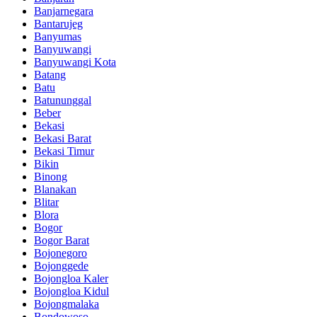
Banjarnegara
Bantarujeg
Banyumas
Banyuwangi
Banyuwangi Kota
Batang
Batu
Batununggal
Beber
Bekasi
Bekasi Barat
Bekasi Timur
Bikin
Binong
Blanakan
Blitar
Blora
Bogor
Bogor Barat
Bojonegoro
Bojonggede
Bojongloa Kaler
Bojongloa Kidul
Bojongmalaka
Bondowoso