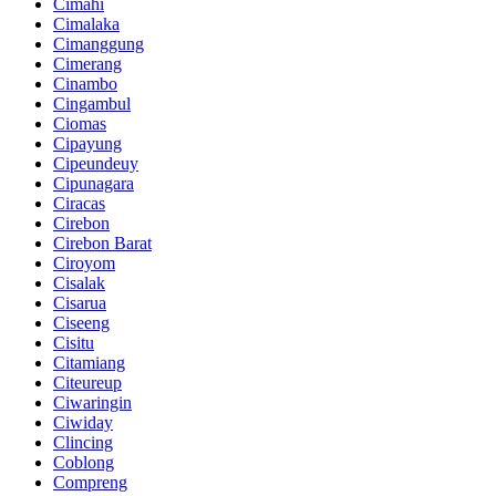
Cimahi
Cimalaka
Cimanggung
Cimerang
Cinambo
Cingambul
Ciomas
Cipayung
Cipeundeuy
Cipunagara
Ciracas
Cirebon
Cirebon Barat
Ciroyom
Cisalak
Cisarua
Ciseeng
Cisitu
Citamiang
Citeureup
Ciwaringin
Ciwiday
Clincing
Coblong
Compreng