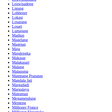
Leuwisadeng
Ligung
Lohbener
Lokasi
Losarang
Losari
Lumajang
Madiun
Magelang
Magetan
Maja
Majalengka
Makasar
Malakasari
Malang
Malausma
Mampang Prapatan
Mandala Jati
Margadadi
Margalayu
Matraman
Megamendung
Menteng
Millioner France
Millioner Slovensko