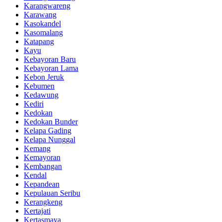
Karangwareng
Karawang
Kasokandel
Kasomalang
Katapang
Kayu
Kebayoran Baru
Kebayoran Lama
Kebon Jeruk
Kebumen
Kedawung
Kediri
Kedokan
Kedokan Bunder
Kelapa Gading
Kelapa Nunggal
Kemang
Kemayoran
Kembangan
Kendal
Kepandean
Kepulauan Seribu
Kerangkeng
Kertajati
Kertasmaya