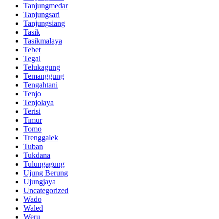
Tanjungmedar
Tanjungsari
Tanjungsiang
Tasik
Tasikmalaya
Tebet
Tegal
Telukagung
Temanggung
Tengahtani
Tenjo
Tenjolaya
Terisi
Timur
Tomo
Trenggalek
Tuban
Tukdana
Tulungagung
Ujung Berung
Ujungjaya
Uncategorized
Wado
Waled
Weru