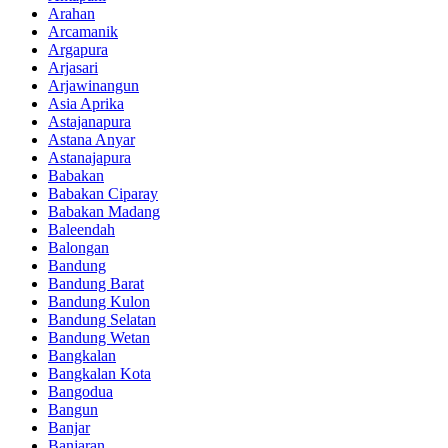
Arahan
Arcamanik
Argapura
Arjasari
Arjawinangun
Asia Aprika
Astajanapura
Astana Anyar
Astanajapura
Babakan
Babakan Ciparay
Babakan Madang
Baleendah
Balongan
Bandung
Bandung Barat
Bandung Kulon
Bandung Selatan
Bandung Wetan
Bangkalan
Bangkalan Kota
Bangodua
Bangun
Banjar
Banjaran