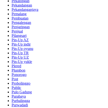
Pekalongan
Pekandangan
Pekandanganjaya
Pemalang
Pembuatan
Pengalengan
Penjaringan
Penjual
Pilangsari
Pin-Up AZ
Pin-Up indir
Pin-Up oyunu
Pin-Up TR
Pin-Up UZ
Pin-Up yukle
Plered
Plumbon
Ponorogo
Post
Probolinggo
Public
Pulo Gadung
Purabaya
Purbalingga
Purwadadi