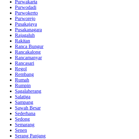
Purwakarta
Purwodadi
Purwokerto
Purworejo
Pusakajaya
Pusakanagara
Rajagaluh
Rakitan
Ranca Bungur
Rancakalong
Rancamanyar
Rancasari
Regol
Rembang
Rumah
Rumpin
Sagalaherang
Salatiga
Sampang
Sawah Besar
Sederhana
Sedong
Semarang
Senen
Serang Panjang