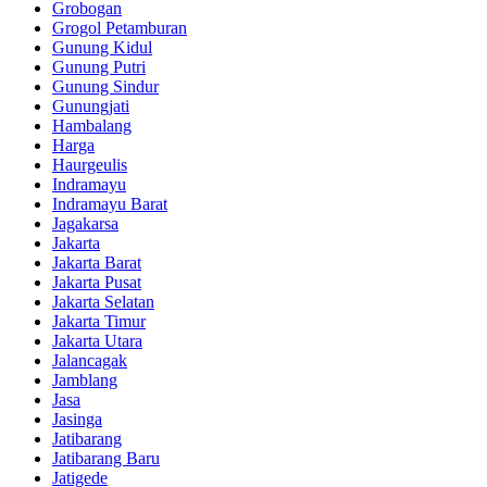
Grobogan
Grogol Petamburan
Gunung Kidul
Gunung Putri
Gunung Sindur
Gunungjati
Hambalang
Harga
Haurgeulis
Indramayu
Indramayu Barat
Jagakarsa
Jakarta
Jakarta Barat
Jakarta Pusat
Jakarta Selatan
Jakarta Timur
Jakarta Utara
Jalancagak
Jamblang
Jasa
Jasinga
Jatibarang
Jatibarang Baru
Jatigede