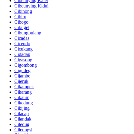
Cibeunying Kaler
Cibeunying Kidul
Cibinong
Cibiru
Cibogo
Cibugel
Cibungbulang
Cicadas
Cicendo
Cicukang
Cidadap
Cigasong
Cigombong
Cigudeg
Cijambe
Cijeruk
Cikampek
Cikarang
Cikaum
Cikedung
Cikijing
Cilacap
Cilandak
Ciledug
Cileungsi