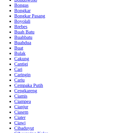
Bongas
Bongkar
Bongkar Pasang
Boyolali
Brebes
Buah Batu
Buahbatu
Buahdua
Buat
Bulak
Cakung
Cantigi
Cari
Caringin
Cariu
Cempaka Putih
Cengkareng
Ciamis
Ciampea
Cianjur
Ciasem
Ciater
Ciawi
Cibaduyut