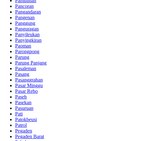
Pamulihan
Pancoran
Pangandaran
Pangenan
Panggung
Panguragan
Panyileukan
Panyingkiran
Paoman
Parongpong
Parung
Parung Panjang
Pasaleman
Pasang
Pasanggrahan
Pasar Minggu
Pasar Rebo
Paseh
Pasekan
Pasuruan
Pati
Patokbeusi
Patrol
Pegaden
Pegaden Barat