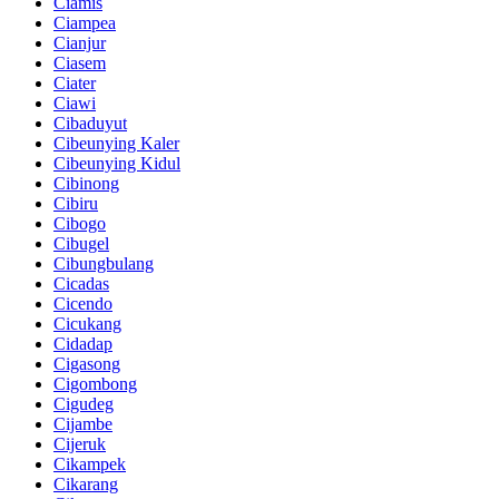
Ciamis
Ciampea
Cianjur
Ciasem
Ciater
Ciawi
Cibaduyut
Cibeunying Kaler
Cibeunying Kidul
Cibinong
Cibiru
Cibogo
Cibugel
Cibungbulang
Cicadas
Cicendo
Cicukang
Cidadap
Cigasong
Cigombong
Cigudeg
Cijambe
Cijeruk
Cikampek
Cikarang