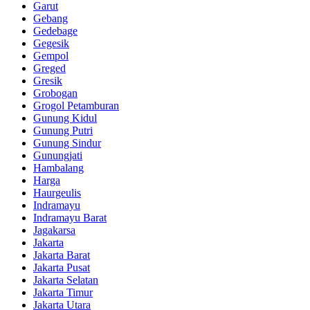
Garut
Gebang
Gedebage
Gegesik
Gempol
Greged
Gresik
Grobogan
Grogol Petamburan
Gunung Kidul
Gunung Putri
Gunung Sindur
Gunungjati
Hambalang
Harga
Haurgeulis
Indramayu
Indramayu Barat
Jagakarsa
Jakarta
Jakarta Barat
Jakarta Pusat
Jakarta Selatan
Jakarta Timur
Jakarta Utara