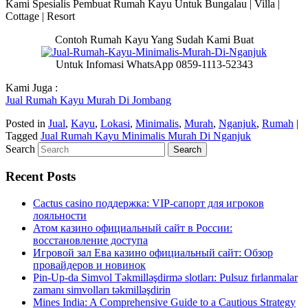
Kami Spesialis Pembuat Rumah Kayu Untuk Bungalau | Villa |
Cottage | Resort
Contoh Rumah Kayu Yang Sudah Kami Buat
Untuk Infomasi WhatsApp 0859-1113-52343
Kami Juga :
Jual Rumah Kayu Murah Di Jombang
Posted in
Jual
,
Kayu
,
Lokasi
,
Minimalis
,
Murah
,
Nganjuk
,
Rumah
|
Tagged
Jual Rumah Kayu Minimalis Murah Di Nganjuk
Search
Recent Posts
Cactus casino поддержка: VIP-сапорт для игроков
лояльности
Атом казино официальный сайт в России:
восстановление доступа
Игровой зал Ева казино официальный сайт: Обзор
провайдеров и новинок
Pin-Up-da Simvol Təkmilləşdirmə slotları: Pulsuz fırlanmalar
zamanı simvolları təkmilləşdirin
Mines India: A Comprehensive Guide to a Cautious Strategy