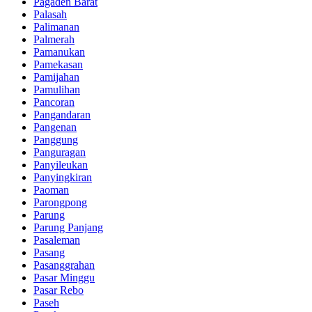
Pagaden Barat
Palasah
Palimanan
Palmerah
Pamanukan
Pamekasan
Pamijahan
Pamulihan
Pancoran
Pangandaran
Pangenan
Panggung
Panguragan
Panyileukan
Panyingkiran
Paoman
Parongpong
Parung
Parung Panjang
Pasaleman
Pasang
Pasanggrahan
Pasar Minggu
Pasar Rebo
Paseh