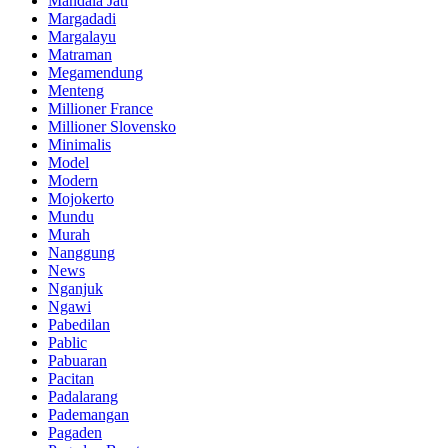
Mandala Jati
Margadadi
Margalayu
Matraman
Megamendung
Menteng
Millioner France
Millioner Slovensko
Minimalis
Model
Modern
Mojokerto
Mundu
Murah
Nanggung
News
Nganjuk
Ngawi
Pabedilan
Pablic
Pabuaran
Pacitan
Padalarang
Pademangan
Pagaden