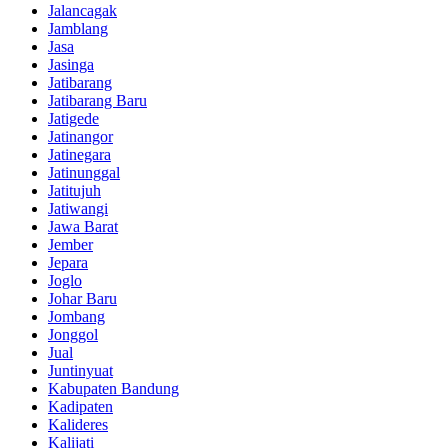
Jalancagak
Jamblang
Jasa
Jasinga
Jatibarang
Jatibarang Baru
Jatigede
Jatinangor
Jatinegara
Jatinunggal
Jatitujuh
Jatiwangi
Jawa Barat
Jember
Jepara
Joglo
Johar Baru
Jombang
Jonggol
Jual
Juntinyuat
Kabupaten Bandung
Kadipaten
Kalideres
Kalijati