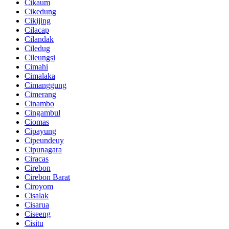
Cikaum
Cikedung
Cikijing
Cilacap
Cilandak
Ciledug
Cileungsi
Cimahi
Cimalaka
Cimanggung
Cimerang
Cinambo
Cingambul
Ciomas
Cipayung
Cipeundeuy
Cipunagara
Ciracas
Cirebon
Cirebon Barat
Ciroyom
Cisalak
Cisarua
Ciseeng
Cisitu