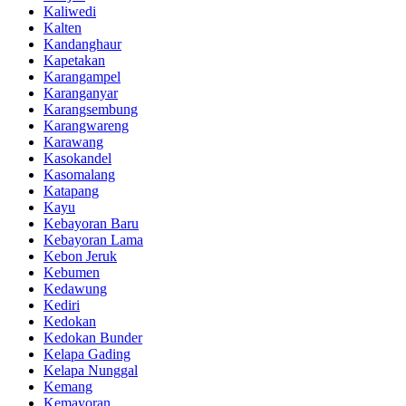
Kaliwedi
Kalten
Kandanghaur
Kapetakan
Karangampel
Karanganyar
Karangsembung
Karangwareng
Karawang
Kasokandel
Kasomalang
Katapang
Kayu
Kebayoran Baru
Kebayoran Lama
Kebon Jeruk
Kebumen
Kedawung
Kediri
Kedokan
Kedokan Bunder
Kelapa Gading
Kelapa Nunggal
Kemang
Kemayoran