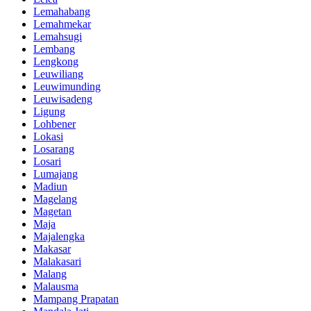
Lemahabang
Lemahmekar
Lemahsugi
Lembang
Lengkong
Leuwiliang
Leuwimunding
Leuwisadeng
Ligung
Lohbener
Lokasi
Losarang
Losari
Lumajang
Madiun
Magelang
Magetan
Maja
Majalengka
Makasar
Malakasari
Malang
Malausma
Mampang Prapatan