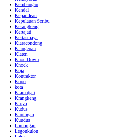
Kembangan
Kendal
Kepandean
Kepulauan Seribu
Kerangkeng
Kertajati
Kertasmaya
Kiaracondong
Klangenan
Klaten
Knoc Down
Knock
Koja
Kontraktor
Kopo
kota
Kramatjati
Krangkeng
Kroya
Kudus
Kuningan
Kuudus
Lamongan
Legonkulon
Lelea