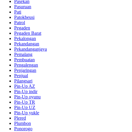
Pasekan
Pasuruan
Pati
Patokbeusi
Patrol
Pegaden
Pegaden Barat
Pekalongan
Pekandangan
Pekandanganjaya
Pemalang
Pembuatan
Pengalengan
Penjaringan
Penjual
Pilangsari
Pin-Up AZ
Pin-Up indir
Pin-Up oyunu
Pin-Up TR
Pin-Up UZ
Pin-Up yukle
Plered
Plumbon
Ponorogo