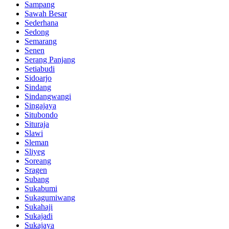
Sampang
Sawah Besar
Sederhana
Sedong
Semarang
Senen
Serang Panjang
Setiabudi
Sidoarjo
Sindang
Sindangwangi
Singajaya
Situbondo
Situraja
Slawi
Sleman
Sliyeg
Soreang
Sragen
Subang
Sukabumi
Sukagumiwang
Sukahaji
Sukajadi
Sukajaya