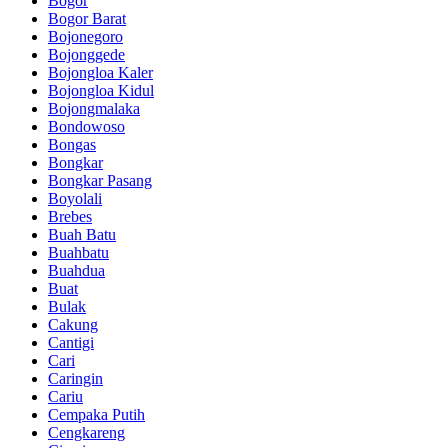
Bogor
Bogor Barat
Bojonegoro
Bojonggede
Bojongloa Kaler
Bojongloa Kidul
Bojongmalaka
Bondowoso
Bongas
Bongkar
Bongkar Pasang
Boyolali
Brebes
Buah Batu
Buahbatu
Buahdua
Buat
Bulak
Cakung
Cantigi
Cari
Caringin
Cariu
Cempaka Putih
Cengkareng