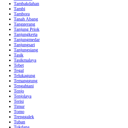
Tambakdahan
Tambi
Tambora
Tanah Abang
Tanggerang
Tanjung Priok
Tanjungkerta
Tanjungmedar
Tanjungsari
Tanjungsiang
Tasik
Tasikmalaya
Tebet
Tegal
Telukagung
Temanggung
Tengahtani
Tenjo
Tenjolaya
Terisi
Timur
Tomo
Trenggalek
Tuban
Tukdana