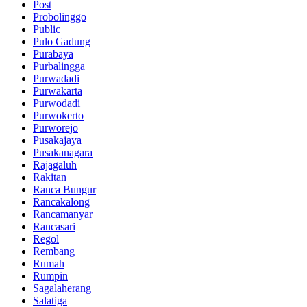
Post
Probolinggo
Public
Pulo Gadung
Purabaya
Purbalingga
Purwadadi
Purwakarta
Purwodadi
Purwokerto
Purworejo
Pusakajaya
Pusakanagara
Rajagaluh
Rakitan
Ranca Bungur
Rancakalong
Rancamanyar
Rancasari
Regol
Rembang
Rumah
Rumpin
Sagalaherang
Salatiga