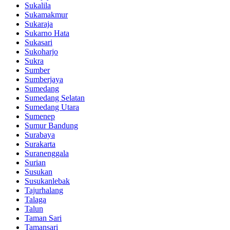
Sukalila
Sukamakmur
Sukaraja
Sukarno Hata
Sukasari
Sukoharjo
Sukra
Sumber
Sumberjaya
Sumedang
Sumedang Selatan
Sumedang Utara
Sumenep
Sumur Bandung
Surabaya
Surakarta
Suranenggala
Surian
Susukan
Susukanlebak
Tajurhalang
Talaga
Talun
Taman Sari
Tamansari