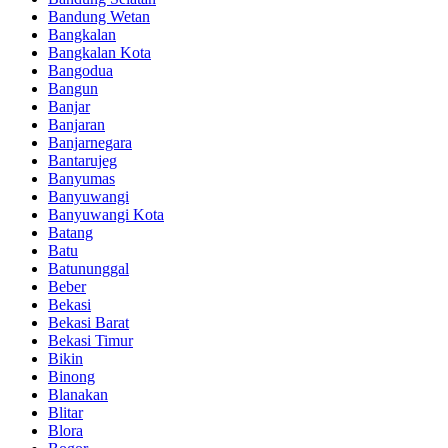
Bandung Wetan
Bangkalan
Bangkalan Kota
Bangodua
Bangun
Banjar
Banjaran
Banjarnegara
Bantarujeg
Banyumas
Banyuwangi
Banyuwangi Kota
Batang
Batu
Batununggal
Beber
Bekasi
Bekasi Barat
Bekasi Timur
Bikin
Binong
Blanakan
Blitar
Blora