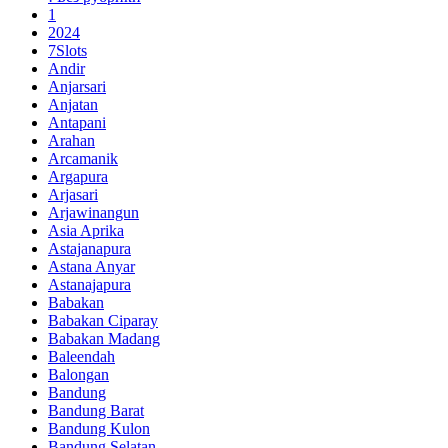
1
2024
7Slots
Andir
Anjarsari
Anjatan
Antapani
Arahan
Arcamanik
Argapura
Arjasari
Arjawinangun
Asia Aprika
Astajanapura
Astana Anyar
Astanajapura
Babakan
Babakan Ciparay
Babakan Madang
Baleendah
Balongan
Bandung
Bandung Barat
Bandung Kulon
Bandung Selatan