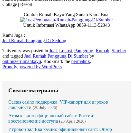
Cottage | Resort
Contoh Rumah Kayu Yang Sudah Kami Buat
Untuk Informasi WhatsApp 0859-1113-52343
Kami Juga :
Jual Rumah Panggung Di Sedong
This entry was posted in
Jual
,
Lokasi
,
Panggung
,
Rumah
,
Sumber
and tagged
Jual Rumah Panggung Di Sumber
by
optimizerrumahkayu
. Bookmark the
permalink
.
Proudly powered by WordPress
Свежие материалы
Cactus casino поддержка: VIP-сапорт для игроков
лояльности
(20 July 2026)
Атом казино официальный сайт в России:
восстановление доступа
(23 April 2026)
Игровой зал Ева казино официальный сайт: Обзор