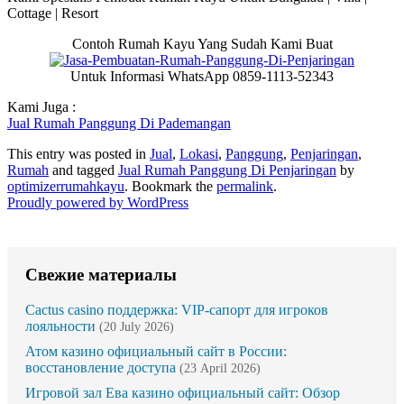
Cottage | Resort
Contoh Rumah Kayu Yang Sudah Kami Buat
Untuk Informasi WhatsApp 0859-1113-52343
Kami Juga :
Jual Rumah Panggung Di Pademangan
This entry was posted in
Jual
,
Lokasi
,
Panggung
,
Penjaringan
,
Rumah
and tagged
Jual Rumah Panggung Di Penjaringan
by
optimizerrumahkayu
. Bookmark the
permalink
.
Proudly powered by WordPress
Свежие материалы
Cactus casino поддержка: VIP-сапорт для игроков
лояльности
(20 July 2026)
Атом казино официальный сайт в России:
восстановление доступа
(23 April 2026)
Игровой зал Ева казино официальный сайт: Обзор