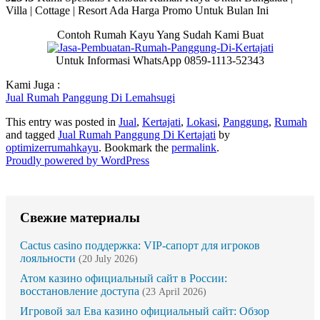
Villa | Cottage | Resort Ada Harga Promo Untuk Bulan Ini
Contoh Rumah Kayu Yang Sudah Kami Buat
Untuk Informasi WhatsApp 0859-1113-52343
Kami Juga :
Jual Rumah Panggung Di Lemahsugi
This entry was posted in
Jual
,
Kertajati
,
Lokasi
,
Panggung
,
Rumah
and tagged
Jual Rumah Panggung Di Kertajati
by
optimizerrumahkayu
. Bookmark the
permalink
.
Proudly powered by WordPress
Свежие материалы
Cactus casino поддержка: VIP-сапорт для игроков
лояльности
(20 July 2026)
Атом казино официальный сайт в России:
восстановление доступа
(23 April 2026)
Игровой зал Ева казино официальный сайт: Обзор