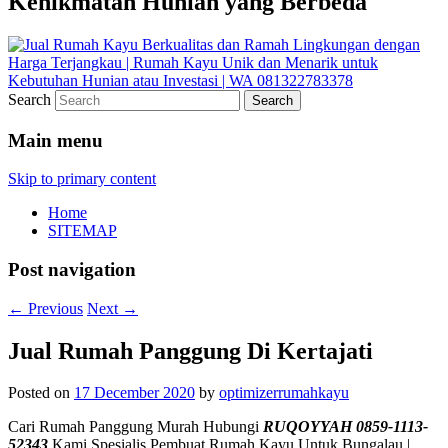
Kenikmatan Hunian yang Berbeda
Search
Main menu
Skip to primary content
Home
SITEMAP
Post navigation
←
Previous
Next
→
Jual Rumah Panggung Di Kertajati
Posted on
17 December 2020
by
optimizerrumahkayu
Cari Rumah Panggung Murah Hubungi
RUQOYYAH 0859-1113-
52343
Kami Spesialis Pembuat Rumah Kayu Untuk Bungalau |