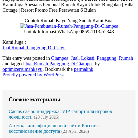
Kami Juga Spesialis Pembuat Rumah Kayu Untuk Bungalau | Villa |
Cottage | Resort Promo Free Perawatan 6 Bulan
Contoh Rumah Kayu Yang Sudah Kami Buat
Untuk Informasi WhatsApp 0859-1113-52343
Kami Juga :
Jual Rumah Panggung Di Ciawi
This entry was posted in
Ciampea
,
Jual
,
Lokasi
,
Panggung
,
Rumah
and tagged
Jual Rumah Panggung Di Ciampea
by
optimizerrumahkayu
. Bookmark the
permalink
.
Proudly powered by WordPress
Свежие материалы
Cactus casino поддержка: VIP-сапорт для игроков
лояльности
(20 July 2026)
Атом казино официальный сайт в России:
восстановление доступа
(23 April 2026)