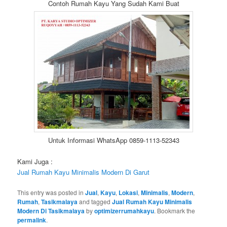
Contoh Rumah Kayu Yang Sudah Kami Buat
Untuk Informasi WhatsApp 0859-1113-52343
Kami Juga :
Jual Rumah Kayu Minimalis Modern Di Garut
This entry was posted in
Jual
,
Kayu
,
Lokasi
,
Minimalis
,
Modern
,
Rumah
,
Tasikmalaya
and tagged
Jual Rumah Kayu Minimalis
Modern Di Tasikmalaya
by
optimizerrumahkayu
. Bookmark the
permalink
.