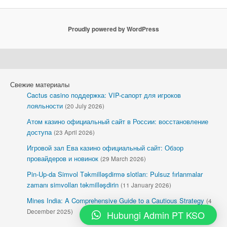
Proudly powered by WordPress
Свежие материалы
Cactus casino поддержка: VIP-сапорт для игроков
лояльности
(20 July 2026)
Атом казино официальный сайт в России: восстановление
доступа
(23 April 2026)
Игровой зал Ева казино официальный сайт: Обзор
провайдеров и новинок
(29 March 2026)
Pin-Up-da Simvol Təkmilləşdirmə slotları: Pulsuz fırlanmalar
zamanı simvolları təkmilləşdirin
(11 January 2026)
Mines India: A Comprehensive Guide to a Cautious Strategy
(4
December 2025)
Hubungi Admin PT KSO