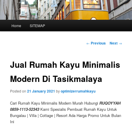
Main
Home
SITEMAP
Skip
menu
to
Post
←
Previous
Next
→
navigation
primary
Jual Rumah Kayu Minimalis
content
Modern Di Tasikmalaya
Posted on
21 January 2021
by
optimizerrumahkayu
Cari Rumah Kayu Minimalis Modern Murah Hubungi
RUQOYYAH
0859-1113-52343
Kami Spesialis Pembuat Rumah Kayu Untuk
Bungalau | Villa | Cottage | Resort Ada Harga Promo Untuk Bulan
Ini