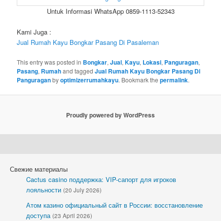
Untuk Informasi WhatsApp 0859-1113-52343
Kami Juga :
Jual Rumah Kayu Bongkar Pasang Di Pasaleman
This entry was posted in
Bongkar
,
Jual
,
Kayu
,
Lokasi
,
Panguragan
,
Pasang
,
Rumah
and tagged
Jual Rumah Kayu Bongkar Pasang Di
Panguragan
by
optimizerrumahkayu
. Bookmark the
permalink
.
Proudly powered by WordPress
Свежие материалы
Cactus casino поддержка: VIP-сапорт для игроков
лояльности
(20 July 2026)
Атом казино официальный сайт в России: восстановление
доступа
(23 April 2026)