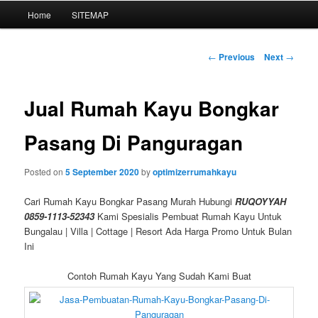
Main
Home
SITEMAP
Skip
menu
to
Post
←
Previous
Next
→
navigation
primary
Jual Rumah Kayu Bongkar
content
Pasang Di Panguragan
Posted on
5 September 2020
by
optimizerrumahkayu
Cari Rumah Kayu Bongkar Pasang Murah Hubungi
RUQOYYAH
0859-1113-52343
Kami Spesialis Pembuat Rumah Kayu Untuk
Bungalau | Villa | Cottage | Resort Ada Harga Promo Untuk Bulan
Ini
Contoh Rumah Kayu Yang Sudah Kami Buat