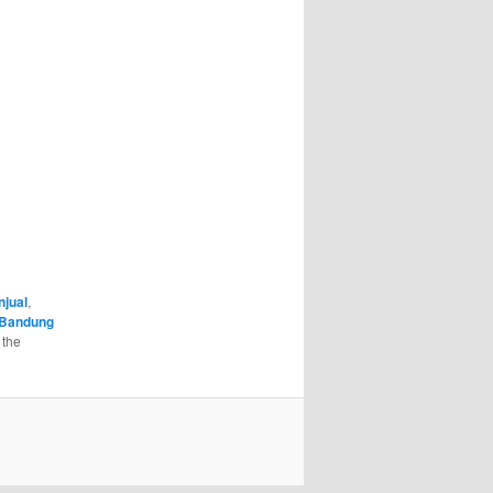
njual
,
 Bandung
 the