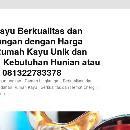
ayu Berkualitas dan
ungan dengan Harga
 Rumah Kayu Unik dan
k Kebutuhan Hunian atau
A 081322783378
guntungkan | Ramah Lingkungan, Berkualitas, dan
ndahan Rumah Kayu | Berkualitas dan Hemat Energi |
eda