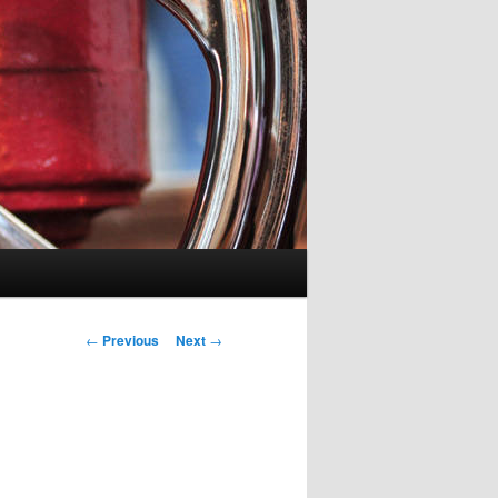
Post
←
Previous
Next
→
navigation