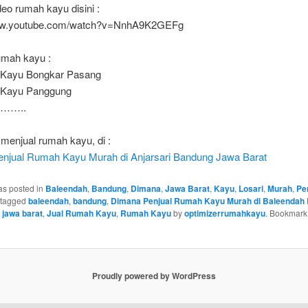
eo rumah kayu disini :
www.youtube.com/watch?v=NnhA9K2GEFg
umah kayu :
 Kayu Bongkar Pasang
 Kayu Panggung
……..
menjual rumah kayu, di :
njual Rumah Kayu Murah di Anjarsari Bandung Jawa Barat
as posted in
Baleendah
,
Bandung
,
Dimana
,
Jawa Barat
,
Kayu
,
Losari
,
Murah
,
Pe
 tagged
baleendah
,
bandung
,
Dimana Penjual Rumah Kayu Murah di Baleendah
,
jawa barat
,
Jual Rumah Kayu
,
Rumah Kayu
by
optimizerrumahkayu
. Bookmark
Proudly powered by WordPress