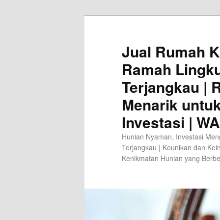
Jual Rumah K
Ramah Lingk
Terjangkau |
Menarik untu
Investasi | W
Hunian Nyaman, Investasi Men
Terjangkau | Keunikan dan Kei
Kenikmatan Hunian yang Berb