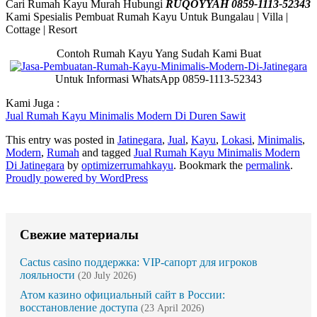
Cari Rumah Kayu Murah Hubungi
RUQOYYAH 0859-1113-52343
Kami Spesialis Pembuat Rumah Kayu Untuk Bungalau | Villa |
Cottage | Resort
Contoh Rumah Kayu Yang Sudah Kami Buat
Untuk Informasi WhatsApp 0859-1113-52343
Kami Juga :
Jual Rumah Kayu Minimalis Modern Di Duren Sawit
This entry was posted in
Jatinegara
,
Jual
,
Kayu
,
Lokasi
,
Minimalis
,
Modern
,
Rumah
and tagged
Jual Rumah Kayu Minimalis Modern
Di Jatinegara
by
optimizerrumahkayu
. Bookmark the
permalink
.
Proudly powered by WordPress
Свежие материалы
Cactus casino поддержка: VIP-сапорт для игроков
лояльности
(20 July 2026)
Атом казино официальный сайт в России:
восстановление доступа
(23 April 2026)