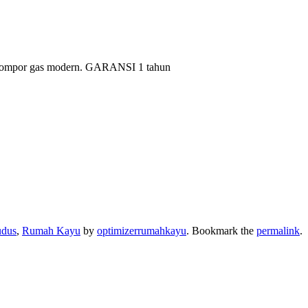
 kompor gas modern. GARANSI 1 tahun
udus
,
Rumah Kayu
by
optimizerrumahkayu
. Bookmark the
permalink
.