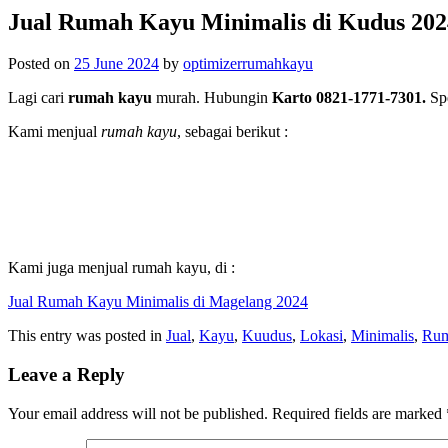
Jual Rumah Kayu Minimalis di Kudus 202
Posted on
25 June 2024
by
optimizerrumahkayu
Lagi cari
rumah kayu
murah. Hubungin
Karto 0821-1771-7301.
Spe
Kami menjual
rumah kayu
, sebagai berikut :
Kami juga menjual rumah kayu, di :
Jual Rumah Kayu Minimalis di Magelang 2024
This entry was posted in
Jual
,
Kayu
,
Kuudus
,
Lokasi
,
Minimalis
,
Ru
Leave a Reply
Your email address will not be published.
Required fields are marked