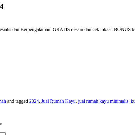
4
sialis dan Berpengalaman. GRATIS desain dan cek lokasi. BONUS
mah
and tagged
2024
,
Jual Rumah Kayu
,
jual rumah kayu minimalis
,
k
*