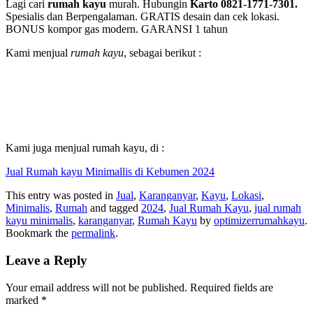
Lagi cari
rumah kayu
murah. Hubungin
Karto 0821-1771-7301.
Spesialis dan Berpengalaman. GRATIS desain dan cek lokasi.
BONUS kompor gas modern. GARANSI 1 tahun
Kami menjual
rumah kayu
, sebagai berikut :
Kami juga menjual rumah kayu, di :
Jual Rumah kayu Minimallis di Kebumen 2024
This entry was posted in
Jual
,
Karanganyar
,
Kayu
,
Lokasi
,
Minimalis
,
Rumah
and tagged
2024
,
Jual Rumah Kayu
,
jual rumah
kayu minimalis
,
karanganyar
,
Rumah Kayu
by
optimizerrumahkayu
.
Bookmark the
permalink
.
Leave a Reply
Your email address will not be published.
Required fields are
marked
*