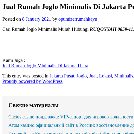
Jual Rumah Joglo Minimalis Di Jakarta P
Posted on
8 January 2021
by
optimizerrumahkayu
Cari Rumah Joglo Minimalis Murah Hubungi
RUQOYYAH 0859-111
Kami Juga :
Jual Rumah Joglo Minimalis Di Jakarta Utara
This entry was posted in
Jakarta Pusat
,
Joglo
,
Jual
,
Lokasi
,
Minimalis
Proudly powered by WordPress
Свежие материалы
Cactus casino поддержка: VIP-сапорт для игроков лояльности
Атом казино официальный сайт в России: восстановление д
Игровой зал Ева казино официальный сайт: Обзор провайде