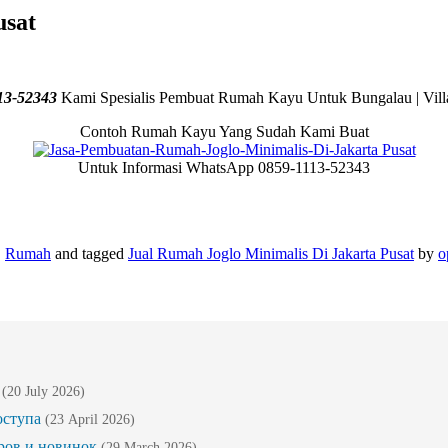
usat
3-52343
Kami Spesialis Pembuat Rumah Kayu Untuk Bungalau | Villa
Contoh Rumah Kayu Yang Sudah Kami Buat
Untuk Informasi WhatsApp 0859-1113-52343
,
Rumah
and tagged
Jual Rumah Joglo Minimalis Di Jakarta Pusat
by
o
(20 July 2026)
оступа
(23 April 2026)
ров и новинок
(29 March 2026)